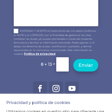
ENTIENDO Y ACEPTO el tratamiento de mis datos Conforme
al RGPD y la LOPDGDD, con la finalidad de gestionar las citas,
contestar las dudas y/o quejas planteadas a través del presente
formulario y facilitar la información solicitada. Podrá ejercer, si lo
desea, los derechos de acceso, rectificación, supresión, y demás
reconocidos en la normativa mencionada. Más información en
nuestra
Política de privacidad
=
8 + 13
Enviar
Privacidad y política de cookies
Utilizamos cookies en nuestro sitio para ofrecerle una