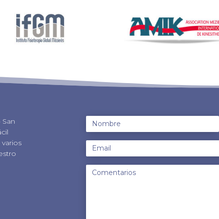
- San
cil
varios
estro