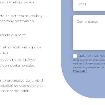
scular, etc.) y de sus
nte del sistema muscular y
ones muy positivas en
jorando el aporte
ndo el músculo diafragma y
iedad
ENTIENDO Y ACEPTO el
mpático y parasimpático
de gestionar las citas, co
facilitar la información soli
ico-comportamentales
supresión, y demás recon
Privacidad
nto progresivo del umbral
ptación de este dolor y de
 una incorporación