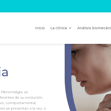
Inicio
La clínica
Análisis biomecán
ia
 Fibromialgia, se
erentes de su evolución,
tivo, comportamental,
nes se presentan a la vez, o