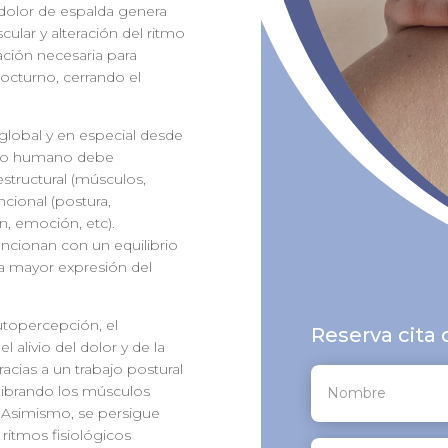
un dolor de espalda genera
ular y alteración del ritmo
ajación necesaria para
nocturno, cerrando el
 global y en especial desde
rpo humano debe
structural (músculos,
uncional (postura,
, emoción, etc).
funcionan con un equilibrio
la mayor expresión del
utopercepción, el
Reserva cita
 alivio del dolor y de la
acias a un trabajo postural
librando los músculos
. Asimismo, se persigue
ritmos fisiológicos