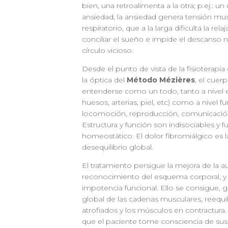
bien, una retroalimenta a la otra; p.ej.: 
ansiedad, la ansiedad genera tensión musc
respiratorio, que a la larga dificulta la rel
conciliar el sueño e impide el descanso 
círculo vicioso.
Desde el punto de vista de la fisioterapia
la óptica del
Método Mézières
, el cue
entenderse como un todo, tanto a nivel e
huesos, arterias, piel, etc) como a nivel f
locomoción, reproducción, comunicación
Estructura y función son indisociables y 
homeostático. El dolor fibromiálgico es 
desequilibrio global.
El tratamiento persigue la mejora de la a
reconocimiento del esquema corporal, y el
impotencia funcional. Ello se consigue, gr
global de las cadenas musculares, reequi
atrofiados y los músculos en contractura
que el paciente tome consciencia de sus 