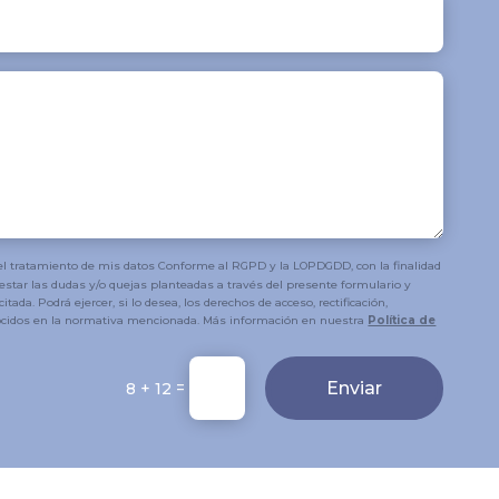
 tratamiento de mis datos Conforme al RGPD y la LOPDGDD, con la finalidad
ntestar las dudas y/o quejas planteadas a través del presente formulario y
citada. Podrá ejercer, si lo desea, los derechos de acceso, rectificación,
ocidos en la normativa mencionada. Más información en nuestra
Política de
=
Enviar
8 + 12