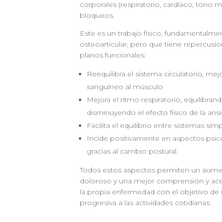
corporales (respiratorio, cardíaco, tono mu
bloqueos.
Este es un trabajo físico, fundamentalme
osteoarticular; pero que tiene repercusi
planos funcionales:
Reequilibra el sistema circulatorio, me
sanguíneo al músculo
Mejora el ritmo respiratorio, equilibra
disminuyendo el efecto físico de la ans
Facilita el equilibrio entre sistemas si
Incide positivamente en aspectos ps
gracias al cambio postural.
Todos estos aspectos permiten un aume
doloroso y una mejor comprensión y ace
la propia enfermedad con el objetivo de
progresiva a las actividades cotidianas.