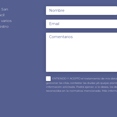
- San
cil
varios
estro
ENTIENDO Y ACEPTO el tratamiento de mis datos
gestionar las citas, contestar las dudas y/o quejas plant
información solicitada. Podrá ejercer, si lo desea, los 
reconocidos en la normativa mencionada. Más inform