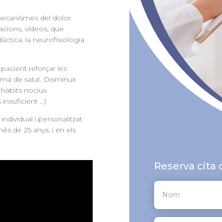
ecanismes del dolor.
tacions, vídeos, que
tica, la neurofisiologia
pacient reforçar les
ema de salut. Disminuir
s hàbits nocius
insuficient …)
dividual i personalitzat
és de 25 anys, i en els
Reserva cita 