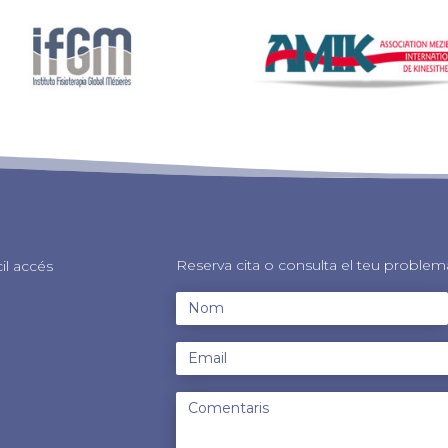
Reserva cita o consulta el teu problem
il accés