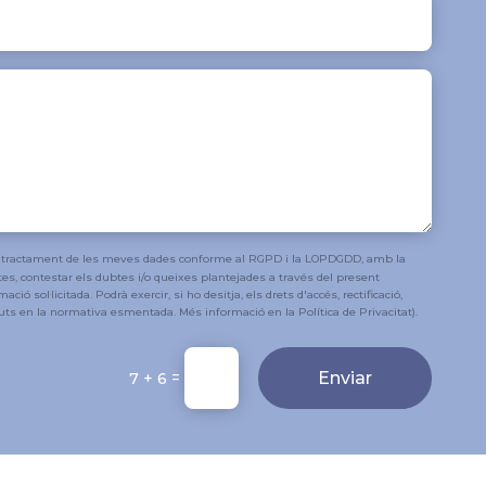
tractament de les meves dades conforme al RGPD i la LOPDGDD, amb la
cites, contestar els dubtes i/o queixes plantejades a través del present
mació sol·licitada. Podrà exercir, si ho desitja, els drets d'accés, rectificació,
guts en la normativa esmentada. Més informació en la Política de Privacitat).
=
Enviar
7 + 6