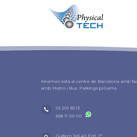
Kinemez està al centre de Barcelona amb fàc
amb Metro i Bus. Parkings pròxims.
93 201 65 13

658 11 00 90
Guillem Tell 40 Entl. 2ª