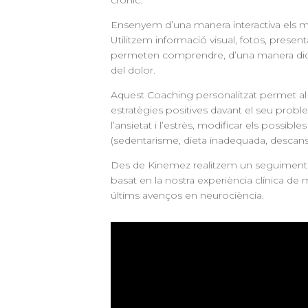
crònic.
Ensenyem d’una manera interactiva els m
Utilitzem informació visual, fotos, presen
permeten comprendre, d’una manera didàc
del dolor.
Aquest Coaching personalitzat permet al 
estratègies positives davant el seu probl
l’ansietat i l’estrès, modificar els possible
(sedentarisme, dieta inadequada, descans 
Des de Kinemez realitzem un seguiment in
basat en la nostra experiència clínica de m
últims avenços en neurociència.