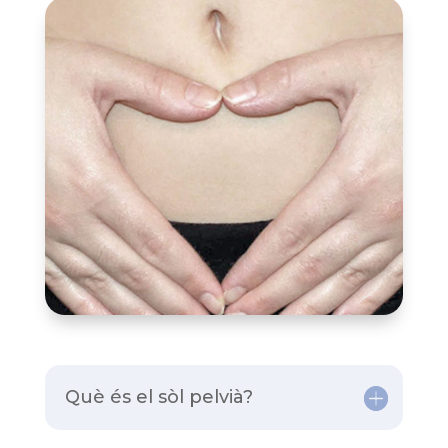
Què és el sòl pelvià?