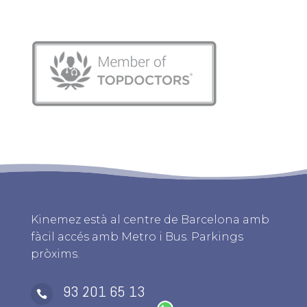
Kinemez està al centre de Barcelona amb
fàcil accés amb Metro i Bus. Parkings
pròxims.
93 201 65 13
