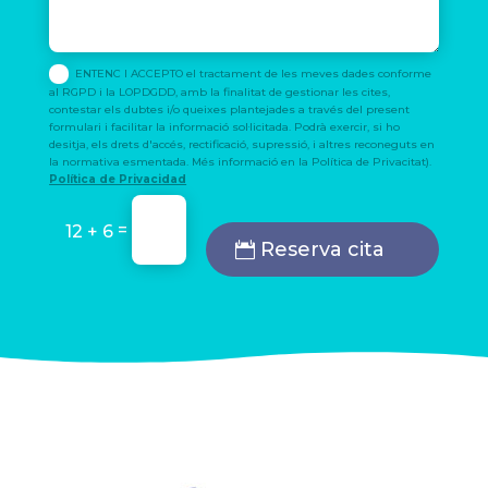
ENTENC I ACCEPTO el tractament de les meves dades conforme
al RGPD i la LOPDGDD, amb la finalitat de gestionar les cites,
contestar els dubtes i/o queixes plantejades a través del present
formulari i facilitar la informació sol·licitada. Podrà exercir, si ho
desitja, els drets d'accés, rectificació, supressió, i altres reconeguts en
la normativa esmentada. Més informació en la Política de Privacitat).
Política de Privacidad
=
12 + 6
Reserva cita