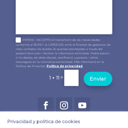
ENTENC I ACCEPTO el tractament de les meves dades
conforme al RGPD i la LOPDGDD, amb la finalitat de gestionar les
cites, contestar els dubtes i/o queixes plantejades a través del
present formulari i facilitar la informació sol·licitada. Podrà exercir,
si ho desitja, els drets d'accés, rectificació, supressió, i altres
reconeguts en la normativa esmentada. Més informació en la
Política de Privacitat.
Política de privacidad
=
1 + 11
Enviar
Privacidad y política de cookies