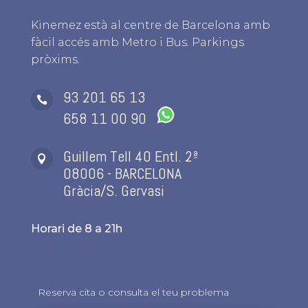
Kinemez està al centre de Barcelona amb
fàcil accés amb Metro i Bus. Parkings
pròxims.
93 201 65 13

658 11 00 90
Guillem Tell 40 Entl. 2ª

08006 - BARCELONA
Gràcia/S. Gervasi
Horari de 8 a 21h
Reserva cita o consulta el teu problema