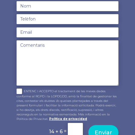
ENTENC I ACCEPTO el tractament de les meves dades
conforme al RGPD i la LOPDGDD, amb la finalitat de gestionar les
cites, contestar els dubtes i/o queixes plantejades a través del
present formulari i facilitar la informació sol·licitada. Podrà exercir,
si ho desitja, els drets d'accés, rectificació, supressió, i altres
reconeguts en la normativa esmentada. Més informació en la
Política de Privacitat.
Política de privacidad
=
14 + 6
Enviar